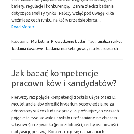
bariery, regulacje i konkurencję. Zanim zlecisz badania
dotyczące analizy rynku Należy wziąć pod uwagę kilka
weźmiesz cech rynku, na który przedsiębiorca…
Read More »
Kategoria:
Marketing
Prowadzenie badań
Tagi:
analiza rynku
,
badania ilościowe
,
badania marketingowe
,
market research
Jak badać kompetencje
pracowników i kandydatów?
Pierwszy raz pojęcie kompetencji zostało użyte przez D.
McClelland’a, aby określić kryterium odpowiedzialne za
odnoszony sukces ludzi w pracy. W późniejszych czasach
pojęcie to ewoluowało i zostało utożsamione ze zbiorem
właściwości człowieka (jego zdolności, cechy osobowości,
motywacji, postaw). Koncentrując się na badaniach