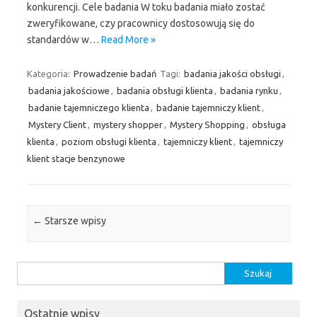
konkurencji. Cele badania W toku badania miało zostać
zweryfikowane, czy pracownicy dostosowują się do
standardów w…
Read More »
Kategoria:
Prowadzenie badań
Tagi:
badania jakości obsługi
,
badania jakościowe
,
badania obsługi klienta
,
badania rynku
,
badanie tajemniczego klienta
,
badanie tajemniczy klient
,
Mystery Client
,
mystery shopper
,
Mystery Shopping
,
obsługa
klienta
,
poziom obsługi klienta
,
tajemniczy klient
,
tajemniczy
klient stacje benzynowe
Nawigacja wpisu
←
Starsze wpisy
Szukaj:
Ostatnie wpisy