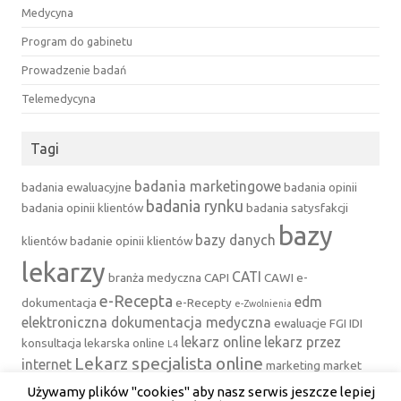
Medycyna
Program do gabinetu
Prowadzenie badań
Telemedycyna
Tagi
badania marketingowe
badania ewaluacyjne
badania opinii
badania rynku
badania opinii klientów
badania satysfakcji
bazy
bazy danych
klientów
badanie opinii klientów
lekarzy
CATI
branża medyczna
CAPI
CAWI
e-
e-Recepta
edm
dokumentacja
e-Recepty
e-Zwolnienia
elektroniczna dokumentacja medyczna
ewaluacje
FGI
IDI
lekarz online
lekarz przez
konsultacja lekarska online
L4
Lekarz specjalista online
internet
marketing
market
medfile
Mystery Client
Mystery
research
Używamy plików "cookies" aby nasz serwis jeszcze lepiej
mystery shopper