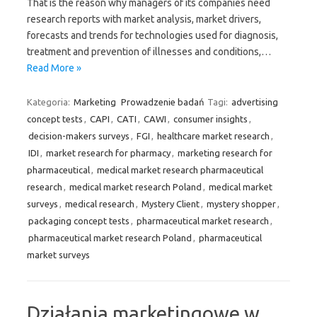
That is the reason why managers of its companies need
research reports with market analysis, market drivers,
forecasts and trends for technologies used for diagnosis,
treatment and prevention of illnesses and conditions,…
Read More »
Kategoria:
Marketing
Prowadzenie badań
Tagi:
advertising
concept tests
,
CAPI
,
CATI
,
CAWI
,
consumer insights
,
decision-makers surveys
,
FGI
,
healthcare market research
,
IDI
,
market research for pharmacy
,
marketing research for
pharmaceutical
,
medical market research pharmaceutical
research
,
medical market research Poland
,
medical market
surveys
,
medical research
,
Mystery Client
,
mystery shopper
,
packaging concept tests
,
pharmaceutical market research
,
pharmaceutical market research Poland
,
pharmaceutical
market surveys
Działania marketingowe w