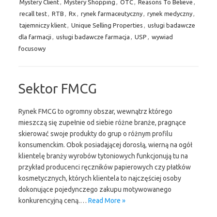
Mystery Client
,
Mystery Shopping
,
OTC
,
Reasons To Believe
,
recall test
,
RTB
,
Rx
,
rynek farmaceutyczny
,
rynek medyczny
,
tajemniczy klient
,
Unique Selling Properties
,
usługi badawcze
dla farmacji
,
usługi badawcze farmacja
,
USP
,
wywiad
focusowy
Sektor FMCG
Rynek FMCG to ogromny obszar, wewnątrz którego
mieszczą się zupełnie od siebie różne branże, pragnące
skierować swoje produkty do grup o różnym profilu
konsumenckim. Obok posiadającej dorosłą, wierną na ogół
klientelę branży wyrobów tytoniowych funkcjonują tu na
przykład producenci ręczników papierowych czy płatków
kosmetycznych, których klientela to najczęściej osoby
dokonujące pojedynczego zakupu motywowanego
konkurencyjną ceną.…
Read More »