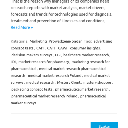
That is the reason why managers of its companies need
research reports with market analysis, market drivers,
forecasts and trends for technologies used for diagnosis,
treatment and prevention of illnesses and conditions,…
Read More »
Kategoria:
Marketing
Prowadzenie badań
Tagi:
advertising
concept tests
,
CAPI
,
CATI
,
CAWI
,
consumer insights
,
decision-makers surveys
,
FGI
,
healthcare market research
,
IDI
,
market research for pharmacy
,
marketing research for
pharmaceutical
,
medical market research pharmaceutical
research
,
medical market research Poland
,
medical market
surveys
,
medical research
,
Mystery Client
,
mystery shopper
,
packaging concept tests
,
pharmaceutical market research
,
pharmaceutical market research Poland
,
pharmaceutical
market surveys
Szukaj: