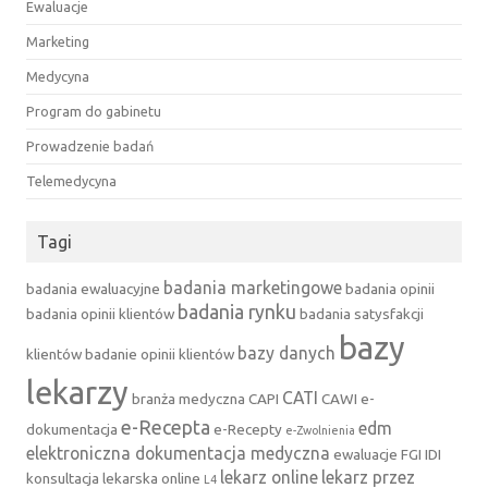
Ewaluacje
Marketing
Medycyna
Program do gabinetu
Prowadzenie badań
Telemedycyna
Tagi
badania marketingowe
badania ewaluacyjne
badania opinii
badania rynku
badania opinii klientów
badania satysfakcji
bazy
bazy danych
klientów
badanie opinii klientów
lekarzy
CATI
branża medyczna
CAPI
CAWI
e-
e-Recepta
edm
dokumentacja
e-Recepty
e-Zwolnienia
elektroniczna dokumentacja medyczna
ewaluacje
FGI
IDI
lekarz online
lekarz przez
konsultacja lekarska online
L4