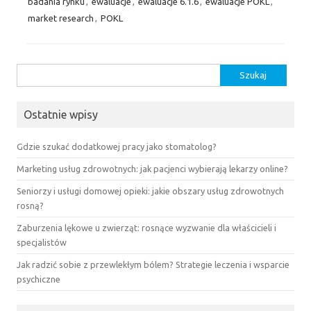
badania rynku
,
ewaluacje
,
ewaluacje 6.1.6
,
ewaluacje POKL
,
market research
,
POKL
Szukaj:
Ostatnie wpisy
Gdzie szukać dodatkowej pracy jako stomatolog?
Marketing usług zdrowotnych: jak pacjenci wybierają lekarzy online?
Seniorzy i usługi domowej opieki: jakie obszary usług zdrowotnych
rosną?
Zaburzenia lękowe u zwierząt: rosnące wyzwanie dla właścicieli i
specjalistów
Jak radzić sobie z przewlekłym bólem? Strategie leczenia i wsparcie
psychiczne