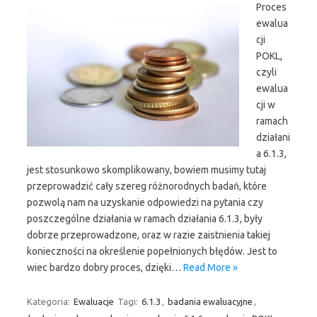
Proces
ewalua
cji
POKL,
czyli
ewalua
cji w
ramach
działani
a 6.1.3,
jest stosunkowo skomplikowany, bowiem musimy tutaj
przeprowadzić cały szereg różnorodnych badań, które
pozwolą nam na uzyskanie odpowiedzi na pytania czy
poszczególne działania w ramach działania 6.1.3, były
dobrze przeprowadzone, oraz w razie zaistnienia takiej
konieczności na określenie popełnionych błędów. Jest to
wiec bardzo dobry proces, dzięki…
Read More »
Kategoria:
Ewaluacje
Tagi:
6.1.3
,
badania ewaluacyjne
,