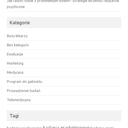
Jak radzić sobie z przewlekłym bólem? Strategie leczenia i wsparcie
psychiczne
Kategorie
Bazy lekarzy
Bez kategorii
Ewaluacje
Marketing
Medycyna
Program do gabinetu
Prowadzenie badań
Telemedycyna
Tagi
badania marketingowe