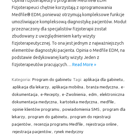
Opinia fizjoterapeuty o programie Medfile® EDM
Fizjoterapeuci chętnie korzystają z oprogramowania
Medfile® EDM, ponieważ otrzymują kompleksowe funkcje
umożliwiające kompleksową diagnostykę pacjentów. Moduł
przeznaczony dla specjalistów fizjoterapii został
zbudowany z uwzględnieniem karty wizyty
fizjoterapeutycznej. To ona jest jednym z najważniejszych
elementów diagnostyki pacjenta. Opinia o Medfile EDM, na
podstawie dedykowanej karty wizyty Jeden z
fizjoterapeutów pracujących…
Read More »
Kategoria:
Program do gabinetu
Tagi:
aplikacja dla gabinetu
,
aplikacja dla lekarzy
,
aplikacja mobilna
,
branża medyczna
,
e-
dokumentacja
,
e-Recepty
,
e-Zwolnienia
,
edm
,
elektroniczna
dokumentacja medyczna
,
kartoteka medyczna
,
medfile
,
opinie klientów programu
,
powiadomienia SMS
,
program dla
lekarzy
,
program do gabinetu
,
program do rejestracji
pacjentów
,
recenzja programu Medfile
,
rejestracja online
,
rejestracja pacjentów
,
rynek medyczny