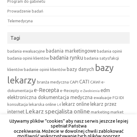
Program do gabinetu
Prowadzenie badań
Telemedycyna
Tagi
badania marketingowe
badania ewaluacyjne
badania opinii
badania rynku
badania opinii klientów
badania satysfakcji
bazy
bazy danych
klientów
badanie opinii klientów
lekarzy
CATI
branża medyczna
CAPI
CAWI
e-
e-Recepta
edm
dokumentacja
e-Recepty
e-Zwolnienia
elektroniczna dokumentacja medyczna
ewaluacje
FGI
IDI
lekarz online
lekarz przez
konsultacja lekarska online
L4
Lekarz specjalista online
internet
marketing
market
medfile
Mystery Client
Mystery
research
Używamy plików "cookies" aby nasz serwis jeszcze lepiej
mystery shopper
spełniał Państwa
program do
Shopping
program dla lekarzy
powiadomienia SMS
oczekiwania. Możecie w dowolnej chwili zablokować
gabinetu
rejestracja online
możliwość wykorzystywanie tych plików poprzez
program do rejestracji pacjentów