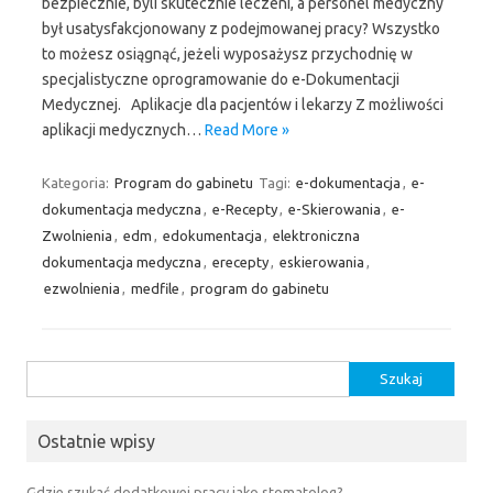
bezpiecznie, byli skutecznie leczeni, a personel medyczny
był usatysfakcjonowany z podejmowanej pracy? Wszystko
to możesz osiągnąć, jeżeli wyposażysz przychodnię w
specjalistyczne oprogramowanie do e-Dokumentacji
Medycznej. Aplikacje dla pacjentów i lekarzy Z możliwości
aplikacji medycznych…
Read More »
Kategoria:
Program do gabinetu
Tagi:
e-dokumentacja
,
e-
dokumentacja medyczna
,
e-Recepty
,
e-Skierowania
,
e-
Zwolnienia
,
edm
,
edokumentacja
,
elektroniczna
dokumentacja medyczna
,
erecepty
,
eskierowania
,
ezwolnienia
,
medfile
,
program do gabinetu
Szukaj:
Ostatnie wpisy
Gdzie szukać dodatkowej pracy jako stomatolog?