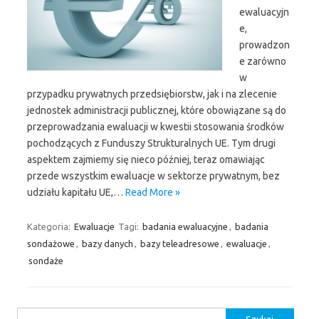
ewaluacyjn
e,
prowadzon
e zarówno
w
przypadku prywatnych przedsiębiorstw, jak i na zlecenie
jednostek administracji publicznej, które obowiązane są do
przeprowadzania ewaluacji w kwestii stosowania środków
pochodzących z Funduszy Strukturalnych UE. Tym drugi
aspektem zajmiemy się nieco później, teraz omawiając
przede wszystkim ewaluacje w sektorze prywatnym, bez
udziału kapitału UE,…
Read More »
Kategoria:
Ewaluacje
Tagi:
badania ewaluacyjne
,
badania
sondażowe
,
bazy danych
,
bazy teleadresowe
,
ewaluacje
,
sondaże
Szukaj: