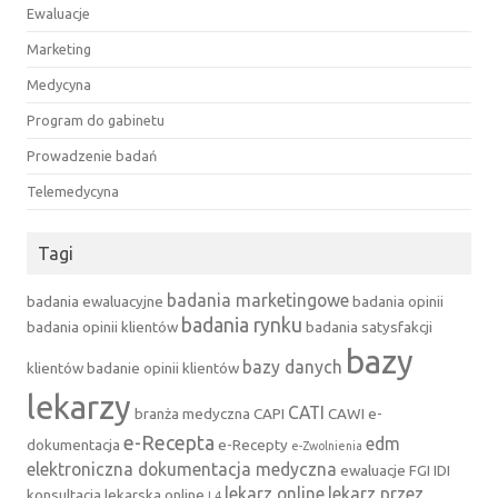
Ewaluacje
Marketing
Medycyna
Program do gabinetu
Prowadzenie badań
Telemedycyna
Tagi
badania marketingowe
badania ewaluacyjne
badania opinii
badania rynku
badania opinii klientów
badania satysfakcji
bazy
bazy danych
klientów
badanie opinii klientów
lekarzy
CATI
branża medyczna
CAPI
CAWI
e-
e-Recepta
edm
dokumentacja
e-Recepty
e-Zwolnienia
elektroniczna dokumentacja medyczna
ewaluacje
FGI
IDI
lekarz online
lekarz przez
konsultacja lekarska online
L4