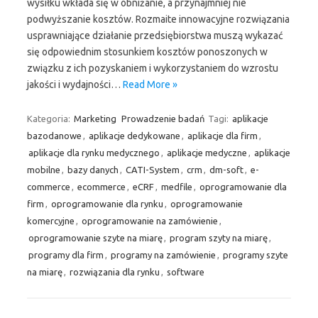
wysiłku wkłada się w obniżanie, a przynajmniej nie
podwyższanie kosztów. Rozmaite innowacyjne rozwiązania
usprawniające działanie przedsiębiorstwa muszą wykazać
się odpowiednim stosunkiem kosztów ponoszonych w
związku z ich pozyskaniem i wykorzystaniem do wzrostu
jakości i wydajności…
Read More »
Kategoria:
Marketing
Prowadzenie badań
Tagi:
aplikacje
bazodanowe
,
aplikacje dedykowane
,
aplikacje dla firm
,
aplikacje dla rynku medycznego
,
aplikacje medyczne
,
aplikacje
mobilne
,
bazy danych
,
CATI-System
,
crm
,
dm-soft
,
e-
commerce
,
ecommerce
,
eCRF
,
medfile
,
oprogramowanie dla
firm
,
oprogramowanie dla rynku
,
oprogramowanie
komercyjne
,
oprogramowanie na zamówienie
,
oprogramowanie szyte na miarę
,
program szyty na miarę
,
programy dla firm
,
programy na zamówienie
,
programy szyte
na miarę
,
rozwiązania dla rynku
,
software