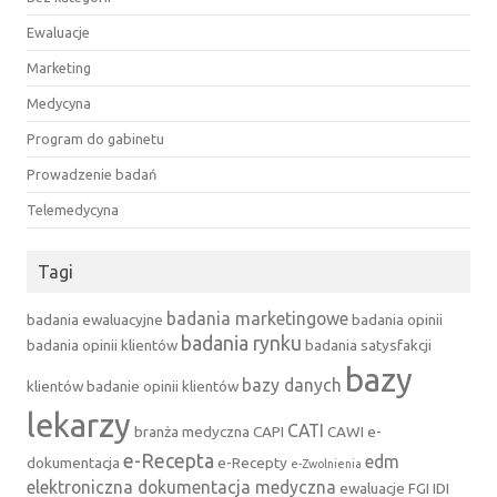
Ewaluacje
Marketing
Medycyna
Program do gabinetu
Prowadzenie badań
Telemedycyna
Tagi
badania marketingowe
badania ewaluacyjne
badania opinii
badania rynku
badania opinii klientów
badania satysfakcji
bazy
bazy danych
klientów
badanie opinii klientów
lekarzy
CATI
branża medyczna
CAPI
CAWI
e-
e-Recepta
edm
dokumentacja
e-Recepty
e-Zwolnienia
elektroniczna dokumentacja medyczna
ewaluacje
FGI
IDI