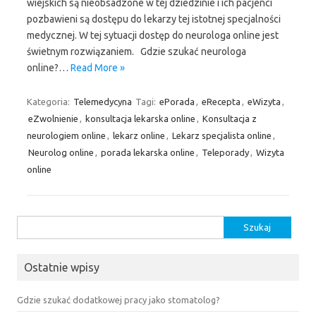
wiejskich są nieobsadzone w tej dziedzinie i ich pacjenci
pozbawieni są dostępu do lekarzy tej istotnej specjalności
medycznej. W tej sytuacji dostęp do neurologa online jest
świetnym rozwiązaniem. Gdzie szukać neurologa
online?…
Read More »
Kategoria:
Telemedycyna
Tagi:
ePorada
,
eRecepta
,
eWizyta
,
eZwolnienie
,
konsultacja lekarska online
,
Konsultacja z
neurologiem online
,
lekarz online
,
Lekarz specjalista online
,
Neurolog online
,
porada lekarska online
,
Teleporady
,
Wizyta
online
Szukaj:
Ostatnie wpisy
Gdzie szukać dodatkowej pracy jako stomatolog?