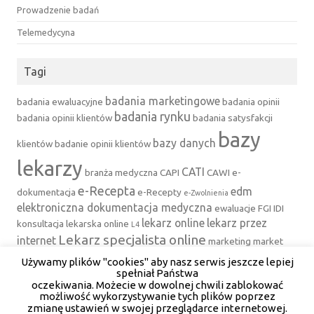
Prowadzenie badań
Telemedycyna
Tagi
badania marketingowe
badania ewaluacyjne
badania opinii
badania rynku
badania opinii klientów
badania satysfakcji
bazy
bazy danych
klientów
badanie opinii klientów
lekarzy
CATI
branża medyczna
CAPI
CAWI
e-
e-Recepta
edm
dokumentacja
e-Recepty
e-Zwolnienia
elektroniczna dokumentacja medyczna
ewaluacje
FGI
IDI
lekarz online
lekarz przez
konsultacja lekarska online
L4
Lekarz specjalista online
internet
marketing
market
medfile
Mystery Client
Mystery
research
Używamy plików "cookies" aby nasz serwis jeszcze lepiej
mystery shopper
spełniał Państwa
program do
Shopping
program dla lekarzy
powiadomienia SMS
oczekiwania. Możecie w dowolnej chwili zablokować
gabinetu
rejestracja online
możliwość wykorzystywanie tych plików poprzez
program do rejestracji pacjentów
zmianę ustawień w swojej przeglądarce internetowej.
tajemniczy klient
rejestracja pacjentów
rynek medyczny
vetfile